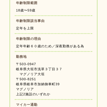
年齢制限範囲
18歳〜59歳
年齢制限該当事由
定年を上限
年齢制限の理由
定年年齢６０歳のため／深夜勤務がある為
勤務地
〒503-0947
岐阜県大垣市浅草３丁目３７
マグノリア大垣
〒500-8251
岐阜県岐阜市加納御車町39
マグノリア
上記2施設のいずれか
マイカー通勤